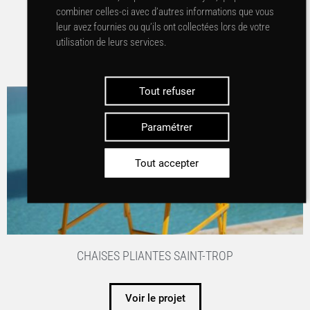
LE GRAND BARAIL 5* – TERRASSE – SAINT-ÉMILION
combiner celles-ci avec d’autres informations que vous
leur avez fournies ou qu’ils ont collectées lors de votre
utilisation de leurs services.
Voir le projet
Tout refuser
Paramétrer
Tout accepter
CHAISES PLIANTES SAINT-TROP
Voir le projet