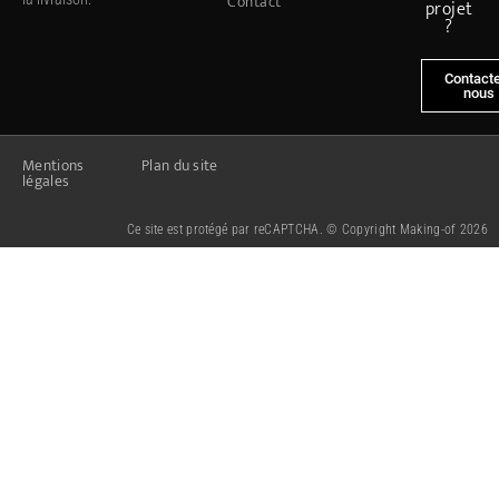
Contact
projet
?
Contact
nous
Mentions
Plan du site
légales
Ce site est protégé par reCAPTCHA. © Copyright Making-of 2026