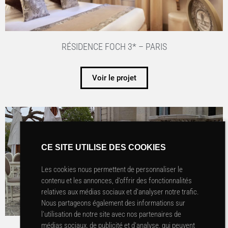
RÉSIDENCE FOCH 3* – PARIS
Voir le projet
CE SITE UTILISE DES COOKIES
Les cookies nous permettent de personnaliser le
contenu et les annonces, d’offrir des fonctionnalités
relatives aux médias sociaux et d’analyser notre trafic.
Nous partageons également des informations sur
l’utilisation de notre site avec nos partenaires de
médias sociaux, de publicité et d’analyse, qui peuvent