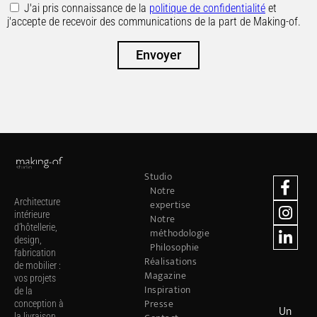
J'ai pris connaissance de la
politique de confidentialité
et
j'accepte de recevoir des communications de la part de Making-of.
Envoyer
Studio
Notre
Architecture
expertise
intérieure
Notre
d’hôtellerie,
méthodologie
design,
Philosophie
fabrication
Réalisations
de mobilier :
Magazine
vos projets
Inspiration
de la
Presse
conception à
Un
la livraison.