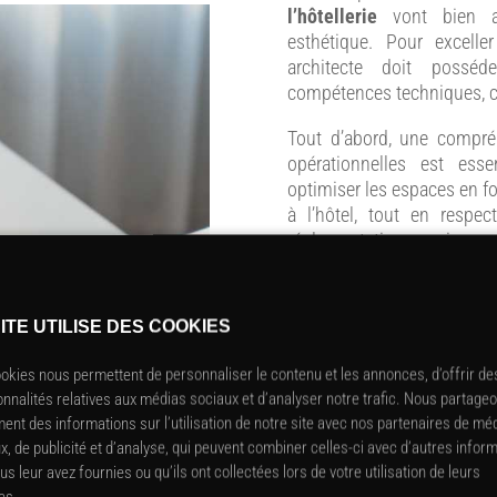
l’hôtellerie
vont bien au
esthétique. Pour excel
architecte doit possé
compétences techniques, cr
Tout d’abord, une compré
opérationnelles est esse
optimiser les espaces en fo
à l’hôtel, tout en respe
réglementation en vigueu
comment concevoir des e
opérations quotidiennes, amél
des services proposés. De
ITE UTILISE DES COOKIES
primordiale. Un
archit
comment créer des atmosp
okies nous permettent de personnaliser le contenu et les annonces, d’offrir de
visuellement mais qui aussi 
onnalités relatives aux médias sociaux et d’analyser notre trafic. Nous partage
l’établissement hôtelier. Ce
ent des informations sur l’utilisation de notre site avec nos partenaires de mé
de matériaux, de couleu
x, de publicité et d’analyse, qui peuvent combiner celles-ci avec d’autres infor
ambiances différentes adap
us leur avez fournies ou qu’ils ont collectées lors de votre utilisation de leurs
chambres, les espaces com
es.