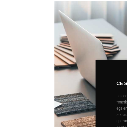
CE S
Les co
foncti
égalem
sociau
que vo
servic