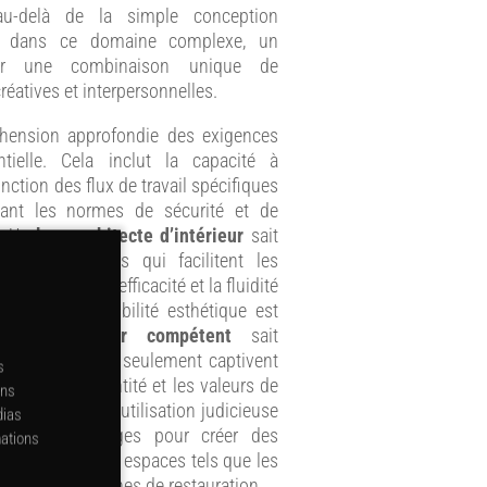
-delà de la simple conception
ler dans ce domaine complexe, un
der une combinaison unique de
éatives et interpersonnelles.
hension approfondie des exigences
ntielle. Cela inclut la capacité à
nction des flux de travail spécifiques
ctant les normes de sécurité et de
r. Un
bon architecte d’intérieur
sait
nvironnements qui facilitent les
iorant ainsi l’efficacité et la fluidité
 plus, la sensibilité esthétique est
ecte d’intérieur compétent
sait
hères qui non seulement captivent
s
reflètent l’identité et les valeurs de
ons
la peut inclure l’utilisation judicieuse
dias
rs et d’éclairages pour créer des
mations
tées aux divers espaces tels que les
muns et les zones de restauration.