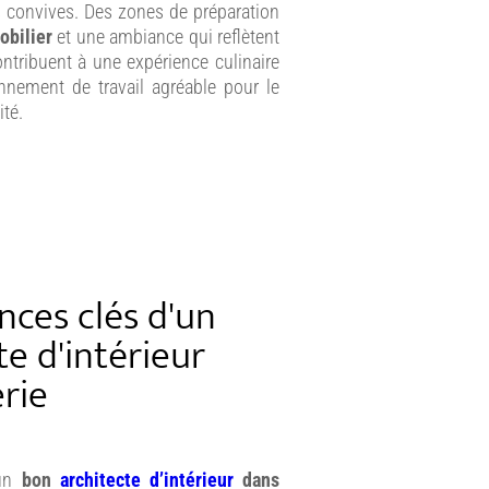
s convives. Des zones de préparation
bilier
et une ambiance qui reflètent
ontribuent à une expérience culinaire
nnement de travail agréable pour le
ité.
ces clés d'un
e d'intérieur
erie
’un
bon
architecte d’intérieur
dans