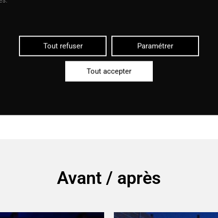
llant de verre sablé qui cachent des leds aux couleurs
l
lissement se voit de loin la nuit…
ortant de l’élégance et du classicisme dans les objets et
Tout refuser
Paramétrer
 féminin.
nquettes afin de pour casser l’espace.
Tout accepter
Avant / après