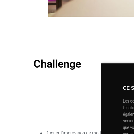
Challenge
CE S
Les co
foncti
égalem
sociau
que vo
Donner l’impression de moderne dans un bât
servic