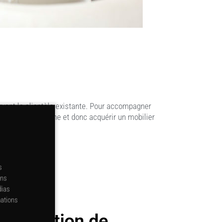
ervant la clientèle existante. Pour accompagner
ait monter en gamme et donc acquérir un mobilier
s
ons
dias
mations
'inspiration de