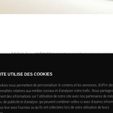
Il fallait donner à l’établissement un esprit nouveau en cons
l’évolution de la carte du restaurant, le propriétaire souhait
luxueux.
ITE UTILISE DES COOKIES
okies nous permettent de personnaliser le contenu et les annonces, d’offrir de
onnalités relatives aux médias sociaux et d’analyser notre trafic. Nous partage
ent des informations sur l’utilisation de notre site avec nos partenaires de mé
x, de publicité et d’analyse, qui peuvent combiner celles-ci avec d’autres infor
us leur avez fournies ou qu’ils ont collectées lors de votre utilisation de leurs
L
iment ancien.
es.