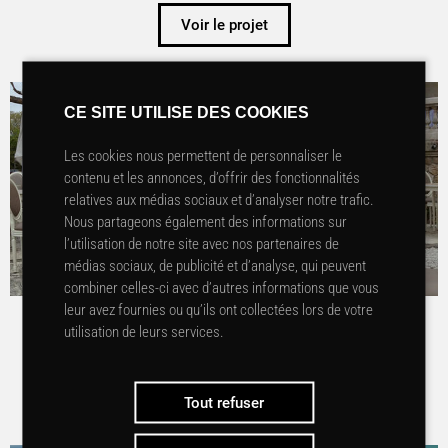
Voir le projet
CE SITE UTILISE DES COOKIES
Les cookies nous permettent de personnaliser le
contenu et les annonces, d’offrir des fonctionnalités
relatives aux médias sociaux et d’analyser notre trafic.
Nous partageons également des informations sur
l’utilisation de notre site avec nos partenaires de
médias sociaux, de publicité et d’analyse, qui peuvent
combiner celles-ci avec d’autres informations que vous
leur avez fournies ou qu’ils ont collectées lors de votre
LE GRAND BARAIL 5* – TERRASSE – SAINT-ÉMILION
utilisation de leurs services.
Voir le projet
Tout refuser